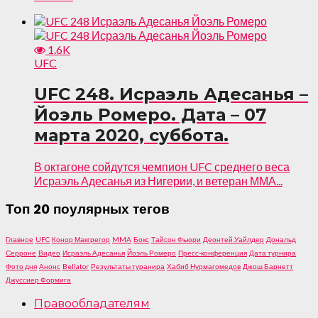
1.6K
UFC
UFC 248. Исраэль Адесанья –
Йоэль Ромеро. Дата – 07
марта 2020, суббота.
В октагоне сойдутся чемпион UFC среднего веса
Исраэль Адесанья из Нигерии, и ветеран ММА...
Топ 20 поулярных тегов
Главное
UFC
Конор Макгрегор
MMA
Бокс
Тайсон Фьюри
Деонтей Уайлдер
Дональд
Серроне
Видео
Исраэль Адесанья
Йоэль Ромеро
Пресс-конференция
Дата турнира
Фото дня
Анонс
Bellator
Результаты туранира
Хабиб Нурмагомедов
Джош Барнетт
Джуссиер Формига
Правообладателям