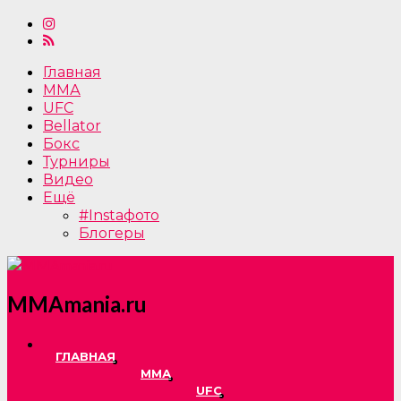
Главная
ММА
UFC
Bellator
Бокс
Турниры
Видео
Ещё
#Instaфото
Блогеры
MMAmania.ru
ГЛАВНАЯ
ММА
UFC