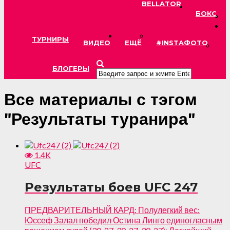
BELLATOR
БОКС
ТУРНИРЫ
ВИДЕО
ЕЩЁ
#INSTAФОТО
БЛОГЕРЫ
Все материалы с тэгом
"Результаты туранира"
1.4K
UFC
Результаты боев UFC 247
ПРЕДВАРИТЕЛЬНЫЙ КАРД: Полулегкий вес:
Юссеф Залал победил Остина Линго единогласным