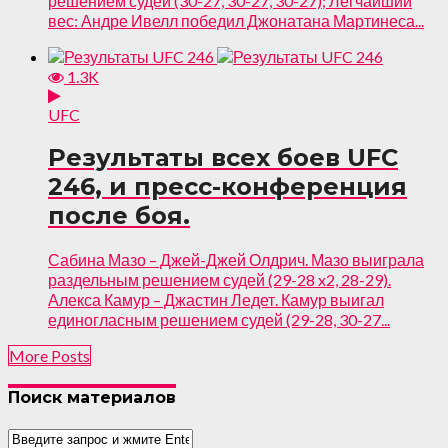
решением судей (30-27, 30-27, 30-27); Легчайший
вес: Андре Ивелл победил Джонатана Мартинеса...
1.3K
UFC
Результаты всех боев UFC
246, и пресс-конференция
после боя.
Сабина Мазо – Джей-Джей Олдрич. Мазо выиграла
раздельным решением судей (29-28 x2, 28-29).
Алекса Камур – Джастин Ледет. Камур выигал
единогласным решением судей (29-28, 30-27...
More Posts
Поиск материалов