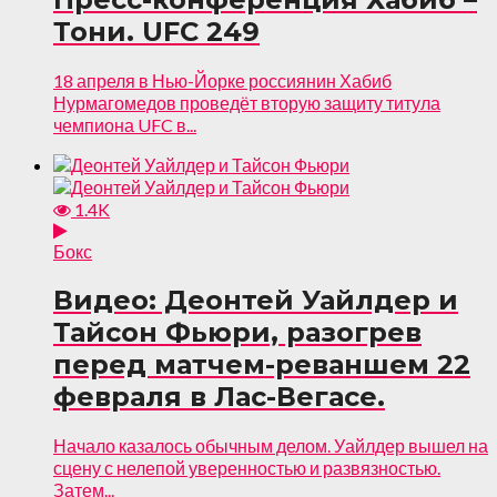
Тони. UFC 249
18 апреля в Нью-Йорке россиянин Хабиб
Нурмагомедов проведёт вторую защиту титула
чемпиона UFC в...
1.4K
Бокс
Видео: Деонтей Уайлдер и
Тайсон Фьюри, разогрев
перед матчем-реваншем 22
февраля в Лас-Вегасе.
Начало казалось обычным делом. Уайлдер вышел на
сцену с нелепой уверенностью и развязностью.
Затем...