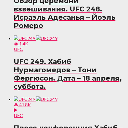
Обзор церемони
взвешивания. UFC 248.
Исраэль Адесанья – Йоэль
Ромеро
1.4K
UFC
UFC 249. Хабиб
Нурмагомедов – Тони
Фергюсон. Дата – 18 апреля,
суббота.
41.8K
UFC
Пресс-конференция Хабиб –