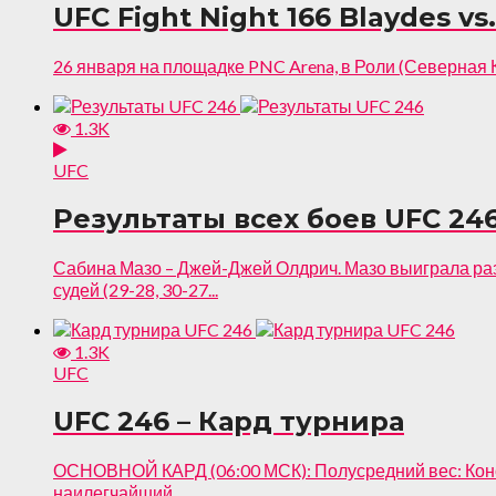
UFC Fight Night 166 Blaydes vs
26 января на площадке PNC Arena, в Роли (Северная Ка
1.3K
UFC
Результаты всех боев UFC 24
Сабина Мазо – Джей-Джей Олдрич. Мазо выиграла раз
судей (29-28, 30-27...
1.3K
UFC
UFC 246 – Кард турнира
ОСНОВНОЙ КАРД (06:00 МСК): Полусредний вес: Кон
наилегчайший...