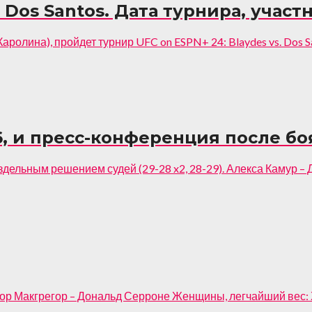
. Dos Santos. Дата турнира, участ
ролина), пройдет турнир UFC on ESPN+ 24: Blaydes vs. Dos Sa
6, и пресс-конференция после бо
дельным решением судей (29-28 x2, 28-29). Алекса Камур 
ор Макгрегор – Дональд Серроне Женщины, легчайший вес: