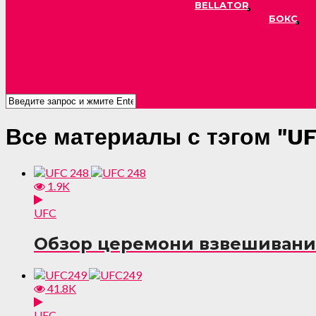
BELLATOR
БОКС
Все материалы с тэгом "U
1.9K
UFC
Обзор церемони взвешивания
41.8K
UFC