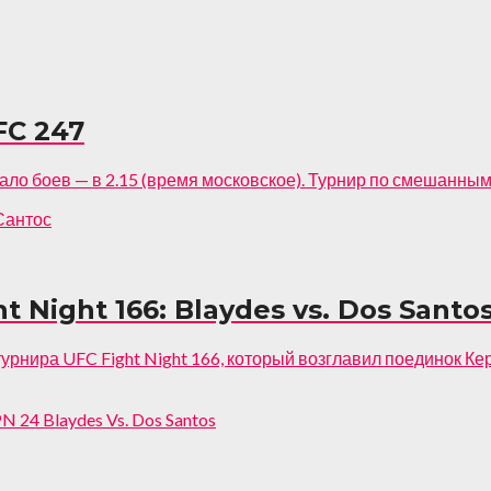
FC 247
ло боев — в 2.15 (время московское). Турнир по смешанным
 Night 166: Blaydes vs. Dos Santo
урнира UFC Fight Night 166, который возглавил поединок