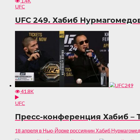
1.4K
UFC
UFC 249. Хабиб Нурмагомедов 
41.8K
UFC
Пресс-конференция Хабиб – Т
18 апреля в Нью-Йорке россиянин Хабиб Нурмагомедо