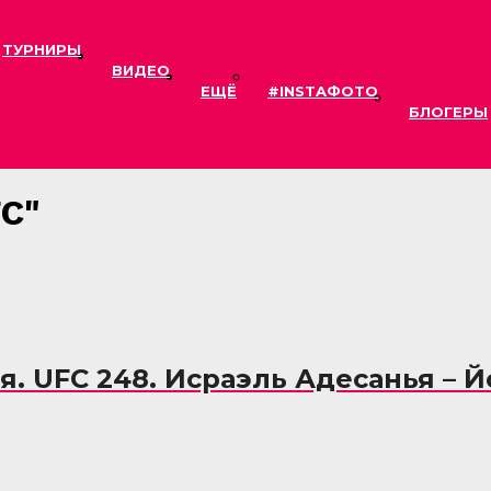
ТУРНИРЫ
ВИДЕО
ЕЩЁ
#INSTAФОТО
БЛОГЕРЫ
FC"
. UFC 248. Исраэль Адесанья – 