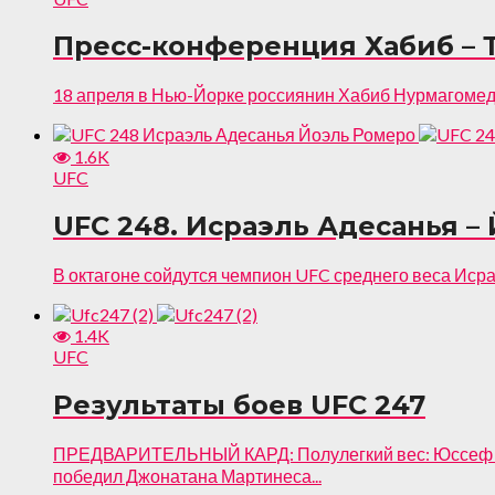
Пресс-конференция Хабиб – Т
18 апреля в Нью-Йорке россиянин Хабиб Нурмагомедо
1.6K
UFC
UFC 248. Исраэль Адесанья – 
В октагоне сойдутся чемпион UFC среднего веса Исра
1.4K
UFC
Результаты боев UFC 247
ПРЕДВАРИТЕЛЬНЫЙ КАРД: Полулегкий вес: Юссеф Зала
победил Джонатана Мартинеса...