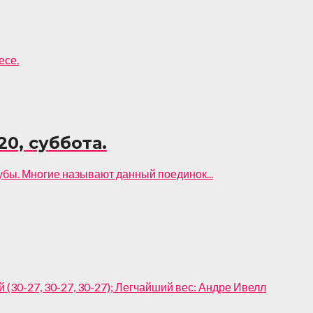
есе.
20, суббота.
убы. Многие называют данный поединок...
-27, 30-27, 30-27); Легчайший вес: Андре Ивелл