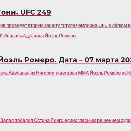
они. UFC 249
в проведёт вторую защиту титула чемпиона UFC в лёгком в
Йоэль Ромеро. Дата – 07 марта 20
эль Адесанья из Нигерии, и ветеран ММА Йоэль Ромеро из К
л победил Остина Линго единогласным решением судей (30