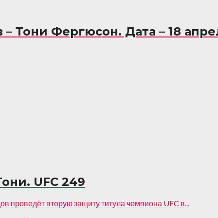
– Тони Фергюсон. Дата – 18 апрел
они. UFC 249
в проведёт вторую защиту титула чемпиона UFC в...