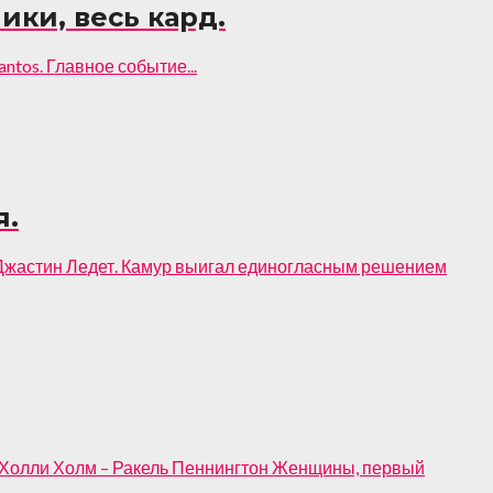
ники, весь кард.
ntos. Главное событие...
я.
– Джастин Ледет. Камур выигал единогласным решением
 Холли Холм – Ракель Пеннингтон Женщины, первый