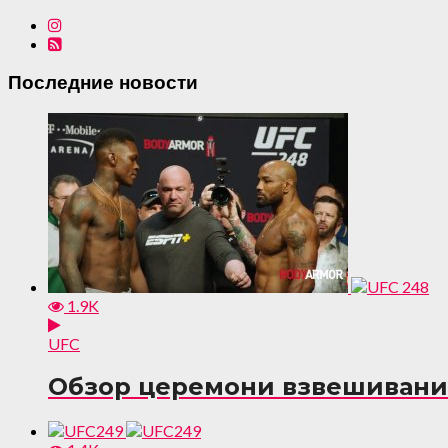
Последние новости
1.9K
UFC
Обзор церемони взвешивания