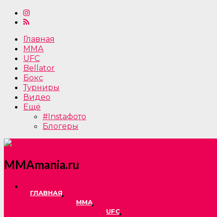
Главная
ММА
UFC
Bellator
Бокс
Турниры
Видео
Ещё
#Instaфото
Блогеры
MMAmania.ru
ГЛАВНАЯ
ММА
UFC